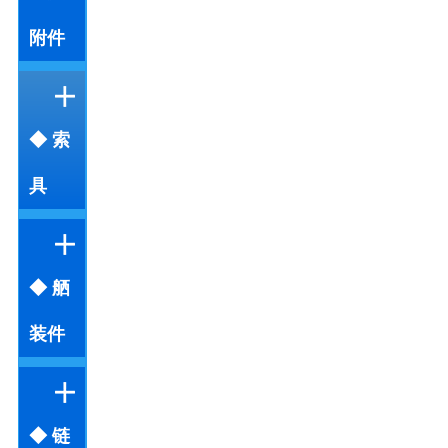
附件
◆ 索
具
◆ 舾
装件
◆ 链