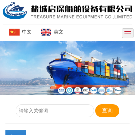
网站首页
启琛船舶
中文
英文
发货案例
产品展示
锚链
船锚
舾装件
吊索具
联系方式