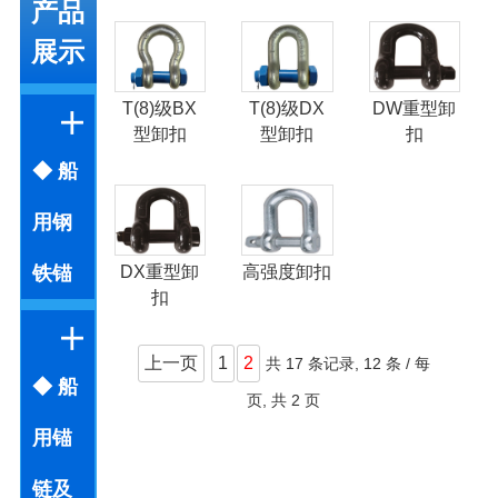
产品
展示
T(8)级BX
T(8)级DX
DW重型卸
型卸扣
型卸扣
扣
◆ 船
用钢
DX重型卸
高强度卸扣
铁锚
扣
上一页
1
2
共
17 条记录,
12 条 / 每
◆ 船
页, 共
2 页
用锚
链及