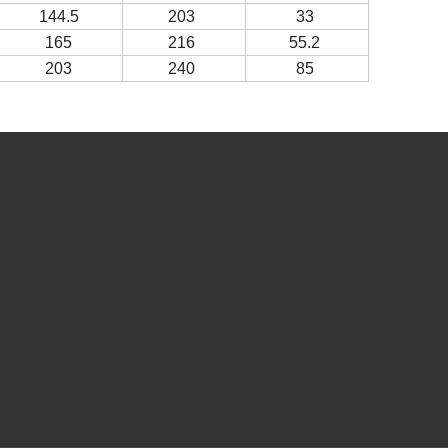
144.5
203
33
165
216
55.2
203
240
85