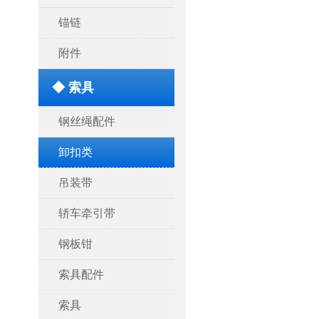
锚链
附件
◆ 索具
钢丝绳配件
卸扣类
吊装带
轿车牵引带
钢板钳
索具配件
索具