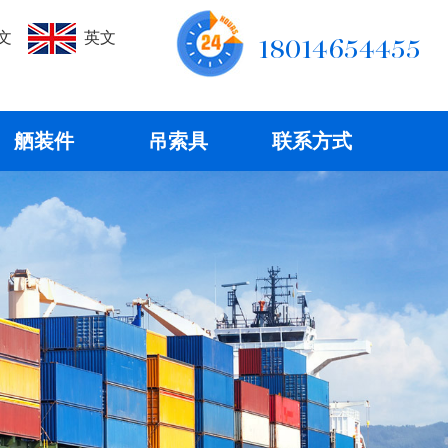
文
英文
18014654455
舾装件
吊索具
联系方式