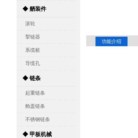
◆ 舾装件
滚轮
掣链器
功能介绍
系缆桩
导缆孔
◆ 链条
起重链条
舱盖链条
不锈钢链条
◆ 甲板机械