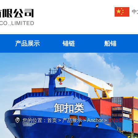
中
产品展示
锚链
船锚
卸扣类
您的位置：
首页
> 产品展示 > Anchor >
卸扣类