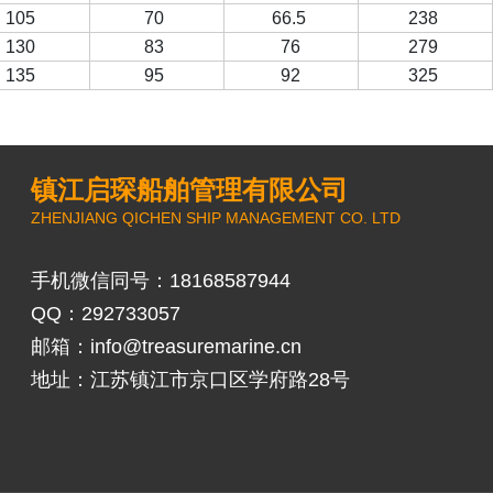
105
70
66.5
238
130
83
76
279
135
95
92
325
镇江启琛船舶管理有限公司
ZHENJIANG QICHEN SHIP MANAGEMENT CO. LTD
手机微信同号：18168587944
QQ：292733057
邮箱：
info@treasuremarine.cn
地址：江苏镇江市京口区学府路28号