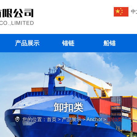
中
产品展示
锚链
船锚
卸扣类
您的位置：
首页
> 产品展示 > Anchor >
卸扣类