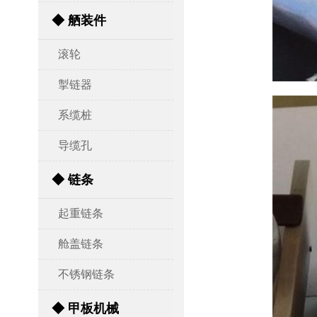
◆ 舾装件
滚轮
掣链器
系缆桩
导缆孔
◆ 链条
起重链条
舱盖链条
不锈钢链条
◆ 甲板机械