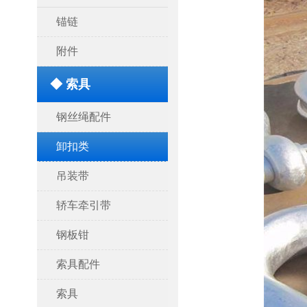
锚链
附件
◆ 索具
钢丝绳配件
卸扣类
吊装带
轿车牵引带
钢板钳
索具配件
索具