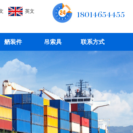
文
英文
18014654455
舾装件
吊索具
联系方式