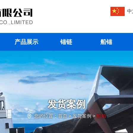
中
产品展示
锚链
船锚
发货案例
您的位置：
首页
> 发货案例 >
船舶